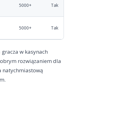
5000+
Tak
5000+
Tak
a gracza w kаsуnаch
 dobrym rozwiązaniem dla
za natychmiastową
am.