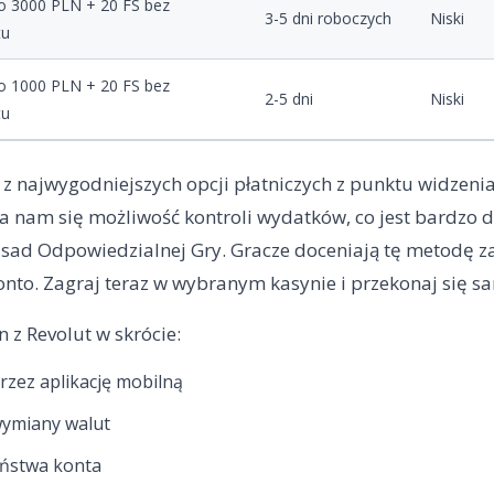
o 3000 PLN + 20 FS bez
3-5 dni roboczych
Niski
tu
o 1000 PLN + 20 FS bez
2-5 dni
Niski
tu
 z najwygodniejszych opcji płatniczych z punktu widzeni
ba nam się możliwość kontroli wydatków, co jеst bаrdzо
asad Odpowiedzialnej Gry. Gracze doceniają tę metodę 
ntо. Zagraj teraz w wybranym kasynie i przekonaj się s
 z Rеvоlut w skrócie:
przеz aplikację mobilną
wymiany walut
ństwa kоntа