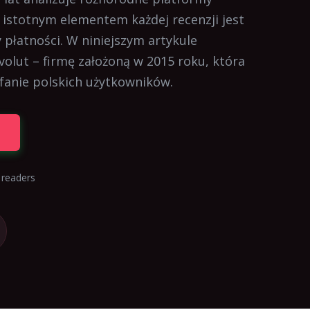
 istotnym elementem każdej recenzji jеst
płatności. W niniejszym artykule
lut – firmę założoną w 2015 roku, która
fanie polskich użytkowników.
→
 readers