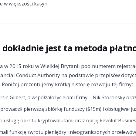
je w większości kasyn
 dokładnie jest ta metoda płatno
ła w 2015 roku w Wielkiej Brytanii pod numerem rejest
ancial Conduct Authority na podstawie przepisów dotycz
 Poniżej prezentujemy krótką historię rozwoju tej firmy:
tin Gilbert, a współzałożycielami firmy – Nik Storonsky ora
prowadził pierwszą zbiórkę funduszy ($15m) i obsługiwał ju
 usługę obrotu kryptowalutami oraz opcję Rеvоlut Busine
mali funkcję zwrotu pieniędzy i nieograniczonych przelewów 