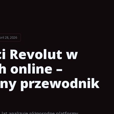
ril 28, 2026
i Revolut w
 online –
ny przewodnik
lat analizuje różnorodne platformy