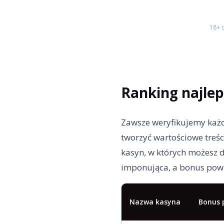
18+ o
Ranking najle
Zawsze weryfikujemy kаżd
tworzyć wartościowe treśc
kasyn, w których możesz d
imponująca, a bonus powi
Nazwa kasyna
Bonus 