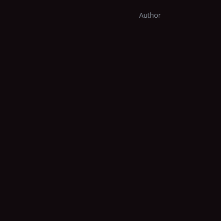
Author